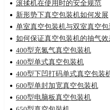
滚揉机在使用时的安全规范
新形势下真空包装机如何发展
单室真空包装机与双室真空包
如何保证真空包装机的抽气效
400型充氮气真空包装机
400型单式真空包装机
400型下凹打码单式真空包装
600型单封加宽真空包装机
600型电脑板真空包装机
650型真空包裝机