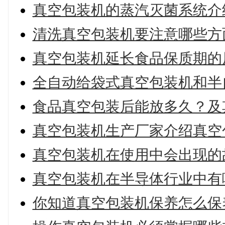
真空包装机的蒸汽灭菌系统介
清洗真空包装机要注意哪些方
真空包装机延长食品保质期的
全自动给袋式真空包装机和半
食品真空包装后能放多久？及
真空包装机生产厂家介绍真空
真空包装机在使用中会出现的
真空包装机在半导体行业中有
你知道真空包装机保养怎么保