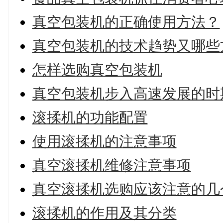
真空包装机的正确使用方法？
真空包装机的技术趋势又哪些
怎样选购真空包装机
真空包装机步入高速发展的时
滚揉机的功能配置
使用滚揉机的注意事项
真空滚揉机维修注意事项
真空滚揉机选购应该注意的几
滚揉机的作用及其分类