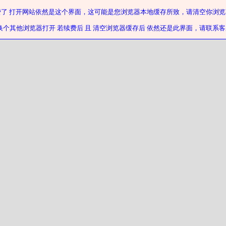
费了 打开网站依然是这个界面，这可能是您浏览器本地缓存所致，请清空你浏览
换个其他浏览器打开 若续费后 且 清空浏览器缓存后 依然还是此界面，请联系